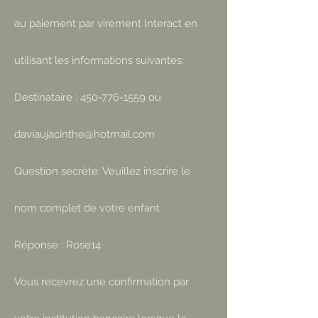
au paiement par virement
Interact
en
utilisant les informations suivantes:
Destinataire :
450-776-1559
ou
daviaujacinthe@hotmail.com
Question secrète: Veuillez inscrire le
nom complet de votre enfant
Réponse : Rose14
Vous recevrez une confirmation par