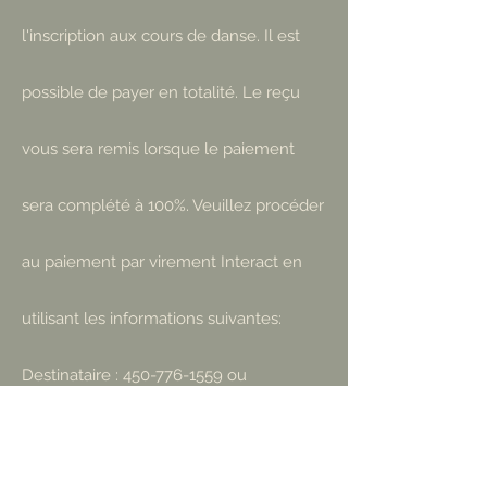
l'inscription aux cours de danse. Il est
possible de payer en totalité. Le reçu
vous sera remis lorsque le paiement
sera complété à 100%. Veuillez procéder
au paiement par virement
Interact
en
utilisant les informations suivantes:
Destinataire :
450-776-1559
ou
daviaujacinthe@hotmail.com