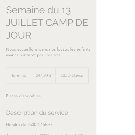
Semaine du 13
JUILLET CAMP DE
JOUR
Nous accueillons dans nos locaux les enfants
ayant un intérêt pour les arts.
247,20 dollars
canadiens
Terminé
T
247,20 $
LBJD Danse
e
r
m
Places disponibles
i
n
é
Description du service
Horaire de 8h30 à 15h30